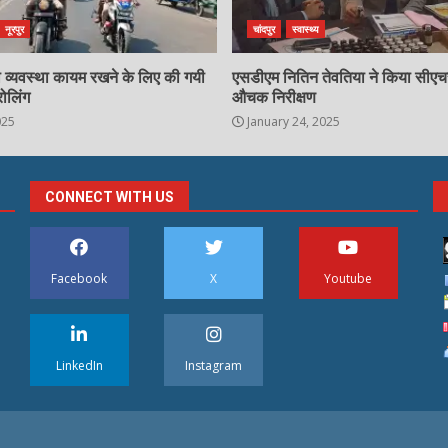
नूरपुर
चांदपुर
स्वास्थ्य
्षा व्यवस्था कायम रखने के लिए की गयी
एसडीएम नितिन तेवतिया ने किया सीए
रोलिंग
औचक निरीक्षण
025
January 24, 2025
CONNECT WITH US
Facebook
X
Youtube
LinkedIn
Instagram