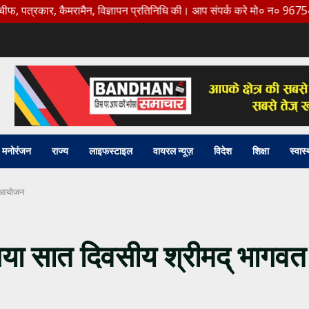
ार, कैमरामैन, विज्ञापन प्रतिनिधि की। आप संपर्क करे मो० न० 9675456888
मनोरंजन
राज्य
लाइफस्टाइल
वायरल न्यूज़
विदेश
शिक्षा
स्वास्
ा आयोजन
गया सात दिवसीय श्रीमद् भागवत