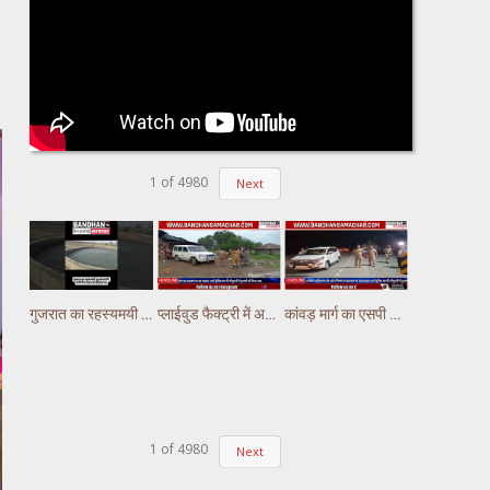
1
of
4980
Next
गुजरात का रहस्यमयी कुआं चर्चा में, पानी में लगातार हो रही हलचल #gujarat
प्लाईवुड फैक्ट्री में अचानक लगी भीषण आग, लाखों का नुकसान
कांवड़ मार्ग का एसपी अभिषेक झा ने किया निरीक्षण,पुलिस ड्यूटी पर तैनात अस्थाई चौकियो का किया निरीक्षण
1
of
4980
Next