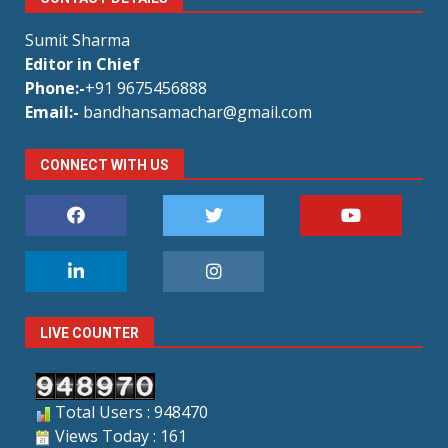
Sumit Sharma
Editor in Chief
Phone:-
+91 9675456888
Email:-
bandhansamachar@gmail.com
CONNECT WITH US
LIVE COUNTER
Total Users : 948470
Views Today : 161