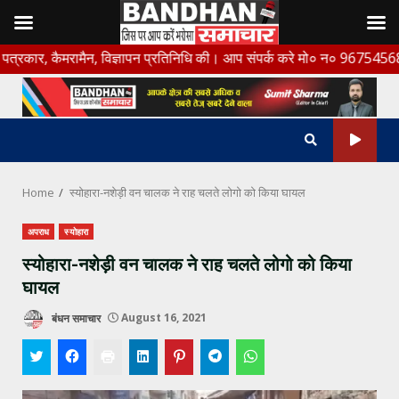
Skip
 कैमरामैन, विज्ञापन प्रतिनिधि की। आप संपर्क करे मो० न० 9675456888
to
content
Home
स्योहारा-नशेड़ी वन चालक ने राह चलते लोगो को किया घायल
अपराध
स्योहारा
स्योहारा-नशेड़ी वन चालक ने राह चलते लोगो को किया
घायल
बंधन समाचार
August 16, 2021