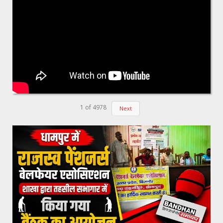
1
of
4978
Next