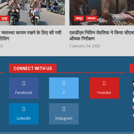
नूरपुर
चांदपुर
स्वास्थ्य
्षा व्यवस्था कायम रखने के लिए की गयी
एसडीएम नितिन तेवतिया ने किया सीए
रोलिंग
औचक निरीक्षण
25
January 24, 2025
CONNECT WITH US
Facebook
X
Youtube
LinkedIn
Instagram