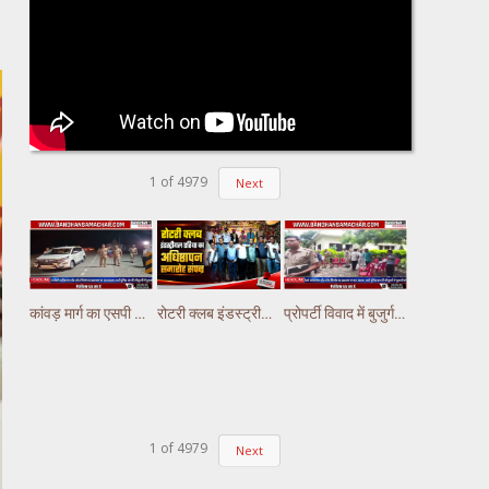
1
of
4979
Next
कांवड़ मार्ग का एसपी अभिषेक झा ने किया निरीक्षण,पुलिस ड्यूटी पर तैनात अस्थाई चौकियो का किया निरीक्षण
रोटरी क्लब इंडस्ट्रीयल एरिया का अधिष्ठापन समारोह संपन्न ||
प्रोपर्टी विवाद में बुजुर्ग की हत्या की आंशका, चेहरे पर मिले चोट के निशान ||
1
of
4979
Next