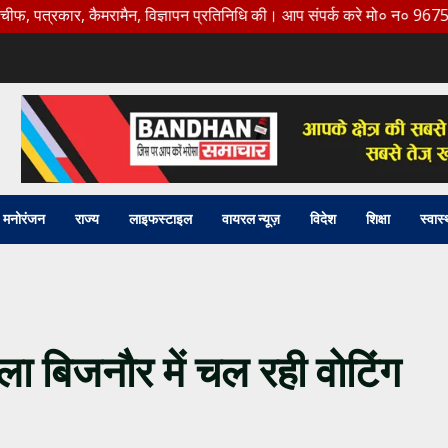
ार, कैमरामैन, विज्ञापन प्रतिनिधि की। आप संपर्क करे मो० न० 9675456888
मनोरंजन
राज्य
लाइफस्टाइल
वायरल न्यूज़
विदेश
शिक्षा
स्वास्
ा बिजनौर में चल रही वोटिंग