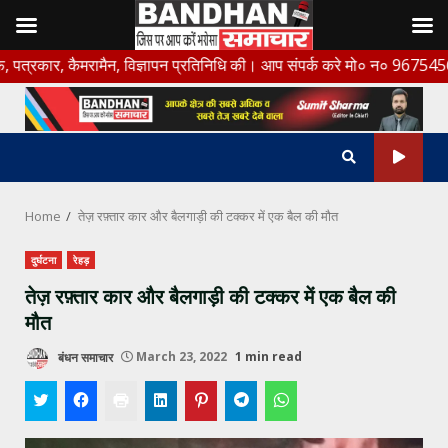
Skip
ैमरामैन, विज्ञापन प्रतिनिधि की। आप संपर्क करे मो० न० 9675456888
to
content
Home
तेज़ रफ़्तार कार और बैलगाड़ी की टक्कर में एक बैल की मौत
दुर्घटना
रेहड़
तेज़ रफ़्तार कार और बैलगाड़ी की टक्कर में एक बैल की
मौत
बंधन समाचार
March 23, 2022
1 min read