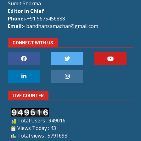
Sumit Sharma
Editor in Chief
Phone:-
+91 9675456888
Email:-
bandhansamachar@gmail.com
CONNECT WITH US
LIVE COUNTER
Total Users : 949016
Views Today : 43
Total views : 5791693