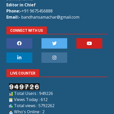
Editor in Chief
Phone:-
+91 9675456888
Email:-
bandhansamachar@gmail.com
CONNECT WITH US
LIVE COUNTER
Total Users : 949226
Views Today : 612
Total views : 5792262
Who's Online : 2