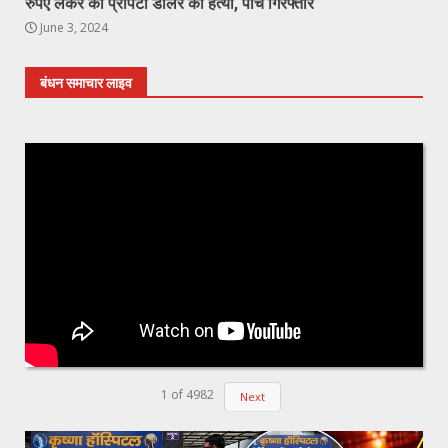
रुपए लेकर की प्रॉपर्टी डीलर की हत्या, पांच गिरफ्तार
June 3, 2024
बंधन समाचार लाइव
1
of
4982
Next