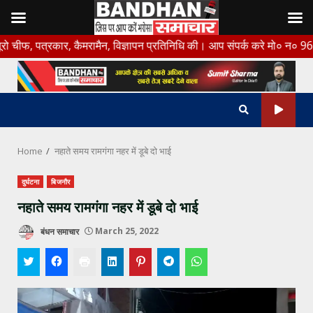
Skip
रकार, कैमरामैन, विज्ञापन प्रतिनिधि की। आप संपर्क करे मो० न० 9675456888
to
content
Home
नहाते समय रामगंगा नहर में डूबे दो भाई
दुर्घटना
बिजनौर
नहाते समय रामगंगा नहर में डूबे दो भाई
बंधन समाचार
March 25, 2022