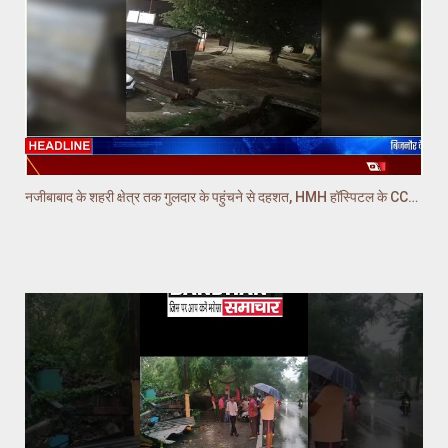
नजीबाबाद के शहरी क्षेत्र तक गुलदार के पहुंचने से दहशत, HMH हॉस्पिटल के CCTV में गुलदार कैद