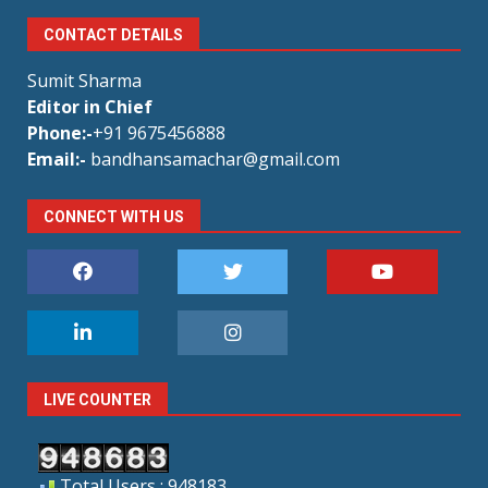
CONTACT DETAILS
Sumit Sharma
Editor in Chief
Phone:-
+91 9675456888
Email:-
bandhansamachar@gmail.com
CONNECT WITH US
LIVE COUNTER
Total Users : 948183