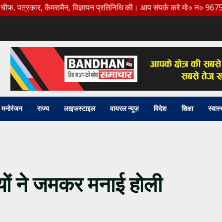
र, कैमरामैन, विज्ञापन प्रतिनिधि की। आप संपर्क करे मो० न० 9675456888
मनोरंजन
राज्य
लाइफस्टाइल
वायरल न्यूज़
विदेश
शिक्षा
स्वास्
यों ने जमकर मनाई होली