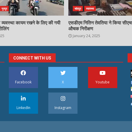
नूरपुर
चांदपुर
स्वास्थ्य
्षा व्यवस्था कायम रखने के लिए की गयी
एसडीएम नितिन तेवतिया ने किया सीए
रोलिंग
औचक निरीक्षण
025
January 24, 2025
CONNECT WITH US
Facebook
X
Youtube
LinkedIn
Instagram