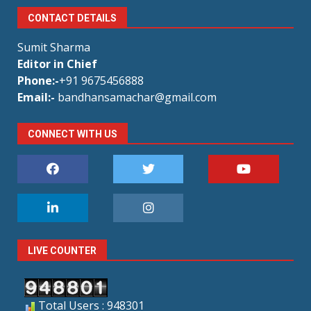
CONTACT DETAILS
Sumit Sharma
Editor in Chief
Phone:-
+91 9675456888
Email:-
bandhansamachar@gmail.com
CONNECT WITH US
LIVE COUNTER
Total Users : 948301