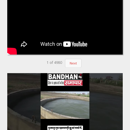
1
of
4980
Next