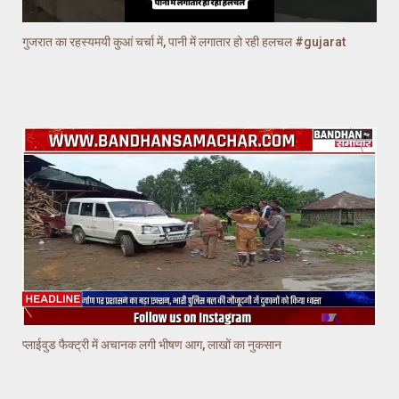
गुजरात का रहस्यमयी कुआं चर्चा में, पानी में लगातार हो रही हलचल #gujarat
प्लाईवुड फैक्ट्री में अचानक लगी भीषण आग, लाखों का नुकसान