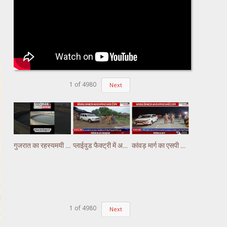
1
of
4980
Next
गुजरात का रहस्यमयी कुआं चर्चा में, पानी में लगातार हो रही हलचल #gujarat
प्लाईवुड फैक्ट्री में अचानक लगी भीषण आग, लाखों का नुकसान
कांवड़ मार्ग का एसपी अभिषेक झा ने किया निरीक्षण,पुलिस ड्यूटी पर तैनात अस्थाई चौकियो का किया निरीक्षण
1
of
4980
Next