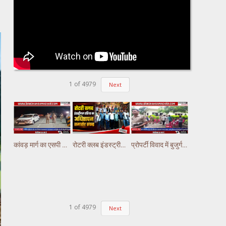
1
of
4979
Next
कांवड़ मार्ग का एसपी अभिषेक झा ने किया निरीक्षण,पुलिस ड्यूटी पर तैनात अस्थाई चौकियो का किया निरीक्षण
रोटरी क्लब इंडस्ट्रीयल एरिया का अधिष्ठापन समारोह संपन्न ||
प्रोपर्टी विवाद में बुजुर्ग की हत्या की आंशका, चेहरे पर मिले चोट के निशान ||
1
of
4979
Next