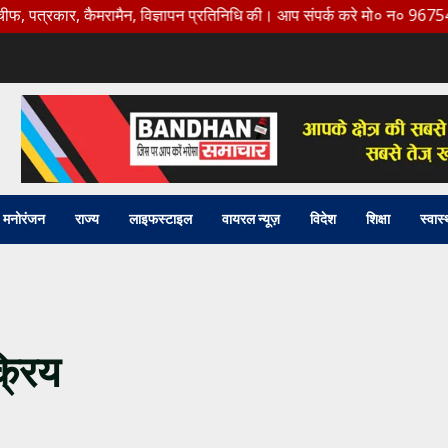
ार, कैमरामैन, विज्ञापन प्रतिनिधि की। आप संपर्क करे मो० न० 9675456888
मनोरंजन
राज्य
लाइफस्टाइल
वायरल न्यूज़
विदेश
शिक्षा
स्वास्
्रिय