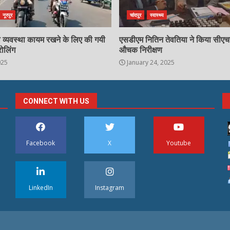
नूरपुर
चांदपुर
स्वास्थ्य
्षा व्यवस्था कायम रखने के लिए की गयी
एसडीएम नितिन तेवतिया ने किया सीए
रोलिंग
औचक निरीक्षण
025
January 24, 2025
CONNECT WITH US
Facebook
X
Youtube
LinkedIn
Instagram