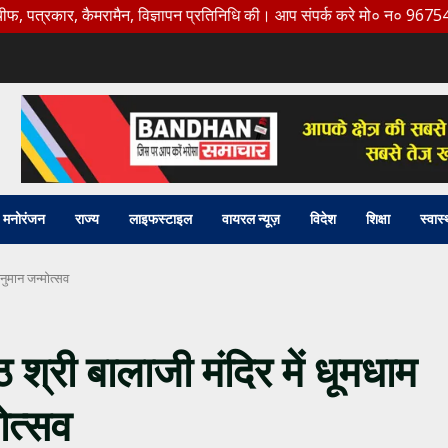
र, कैमरामैन, विज्ञापन प्रतिनिधि की। आप संपर्क करे मो० न० 9675456888
मनोरंजन
राज्य
लाइफस्टाइल
वायरल न्यूज़
विदेश
शिक्षा
स्वास्
हनुमान जन्मोत्सव
ठ श्री बालाजी मंदिर में धूमधाम
ोत्सव