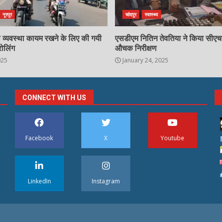
नूरपुर
चांदपुर
स्वास्थ्य
्षा व्यवस्था कायम रखने के लिए की गयी
एसडीएम नितिन तेवतिया ने किया सीए
रोलिंग
औचक निरीक्षण
025
January 24, 2025
CONNECT WITH US
Facebook
X
Youtube
LinkedIn
Instagram