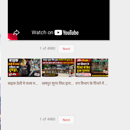
1
of
4980
Next
बाइक ठेली मे फसा महिला का दुपट्टा, हुई मौत
धामपुर शुगर मिल द्वारा कांवड़ियों की सुरक्षा हेतु रानी बाग पुलिस चौकी को सौंपे गए लोहे के रोड बैरियर
वन विभाग के पिंजरे में कैद हुआ गुलदार, गांव मे अभी भी दूसरा गुलदार होने से ग्रामीणों में भय का माहौल
1
of
4980
Next