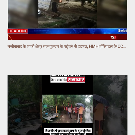
नजीबाबाद के शहरी क्षेत्र तक गुलदार के पहुंचने से दहशत, HMH हॉस्पिटल के CCTV में गुलदार कैद