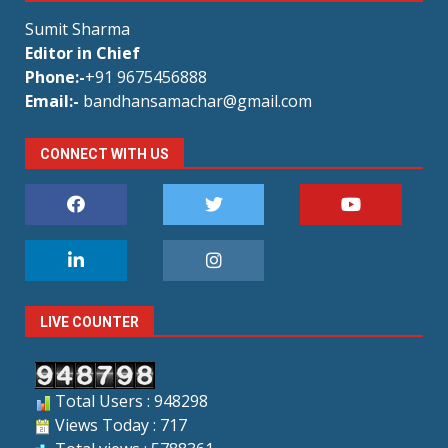
Sumit Sharma
Editor in Chief
Phone:-
+91 9675456888
Email:-
bandhansamachar@gmail.com
CONNECT WITH US
LIVE COUNTER
Total Users : 948298
Views Today : 717