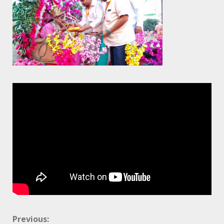
Continue
Previous: