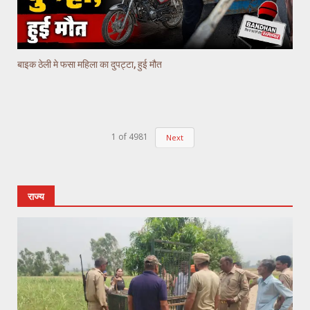
बाइक ठेली मे फसा महिला का दुपट्टा, हुई मौत
1
of
4981
Next
राज्य