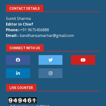
CONTACT DETAILS
Sumit Sharma
Editor in Chief
Phone:-
+91 9675456888
Email:-
bandhansamachar@gmail.com
CONNECT WITH US
LIVE COUNTER