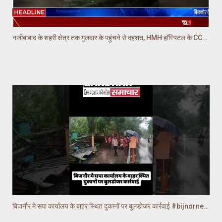
नजीबाबाद के शहरी क्षेत्र तक गुलदार के पहुंचने से दहशत, HMH हॉस्पिटल के CCTV में गुलदार कैद
बिजनौर मे सपा कार्यालय के बाहर स्थित दुकानों पर बुलडोजर कार्रवाई #bijnornews