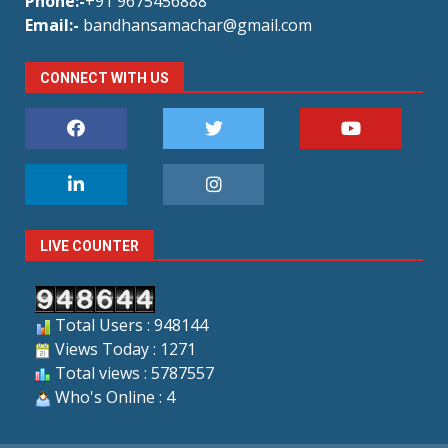
Phone:-
+91 9675456888
Email:-
bandhansamachar@gmail.com
CONNECT WITH US
LIVE COUNTER
Total Users : 948144
Views Today : 1271
Total views : 5787557
Who's Online : 4