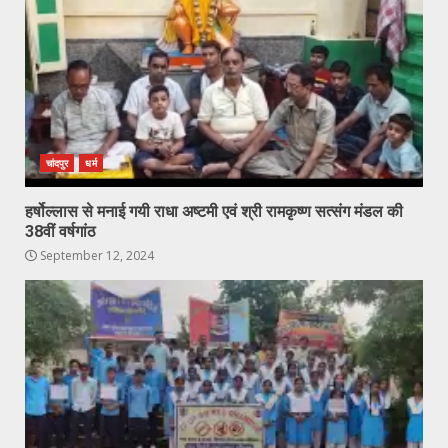
चांदपुर
धर्म
हर्षोल्लास से मनाई गयी राधा अष्टमी एवं श्री रामकृष्ण सत्संग मंडल की
38वीं वर्षगांठ
September 12, 2024