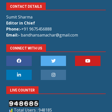
CONTACT DETAILS
Sumit Sharma
Editor in Chief
Phone:-
+91 9675456888
Email:-
bandhansamachar@gmail.com
CONNECT WITH US
LIVE COUNTER
Total Users : 948185