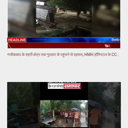
नजीबाबाद के शहरी क्षेत्र तक गुलदार के पहुंचने से दहशत, HMH हॉस्पिटल के CCTV में गुलदार कैद