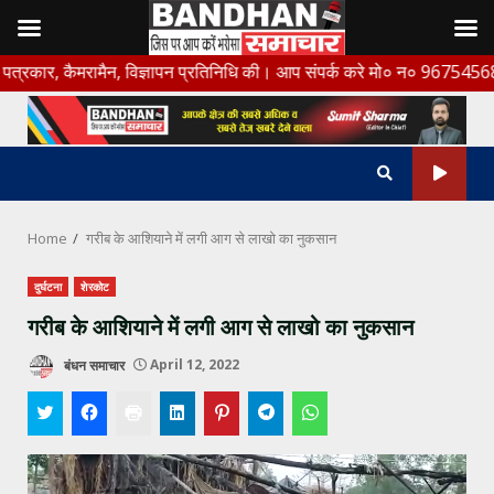
Skip
ैमरामैन, विज्ञापन प्रतिनिधि की। आप संपर्क करे मो० न० 9675456888
to
content
Home
गरीब के आशियाने में लगी आग से लाखो का नुकसान
दुर्घटना
शेरकोट
गरीब के आशियाने में लगी आग से लाखो का नुकसान
बंधन समाचार
April 12, 2022