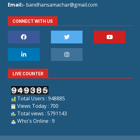
Email:-
bandhansamachar@gmail.com
CONNECT WITH US
LIVE COUNTER
Total Users : 948885
Views Today : 700
Total views : 5791143
Who's Online : 9