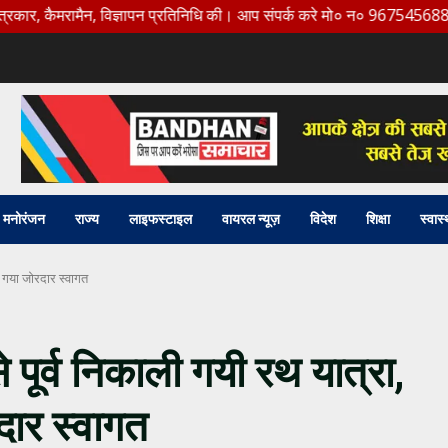
मैन, विज्ञापन प्रतिनिधि की। आप संपर्क करे मो० न० 9675456888
मनोरंजन
राज्य
लाइफस्टाइल
वायरल न्यूज़
विदेश
शिक्षा
स्वास्
ा गया जोरदार स्वागत
 पूर्व निकाली गयी रथ यात्रा,
ार स्वागत