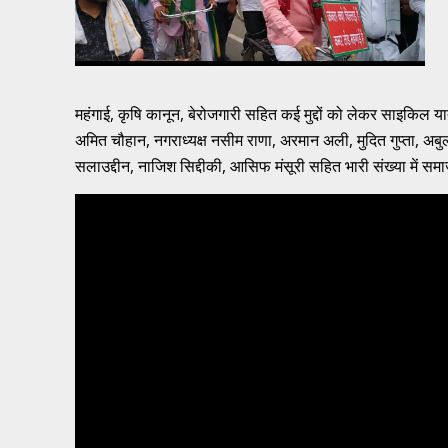
महंगाई, कृषि कानून, बेरोजगारी सहित कई मुद्दों को लेकर साइकिल या
अमित चौहान, नगराध्यक्ष नसीम राणा, अरमान अली, मुदित गुप्ता, अब
सलाउद्दीन, नाजिश सिद्दीकी, आसिफ मंसूरी सहित भारी संख्या में समाजव