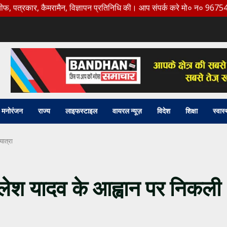
, कैमरामैन, विज्ञापन प्रतिनिधि की। आप संपर्क करे मो० न० 9675456888
मनोरंजन
राज्य
लाइफस्टाइल
वायरल न्यूज़
विदेश
शिक्षा
स्वास्
ात्रा
लेश यादव के आह्वान पर निकली