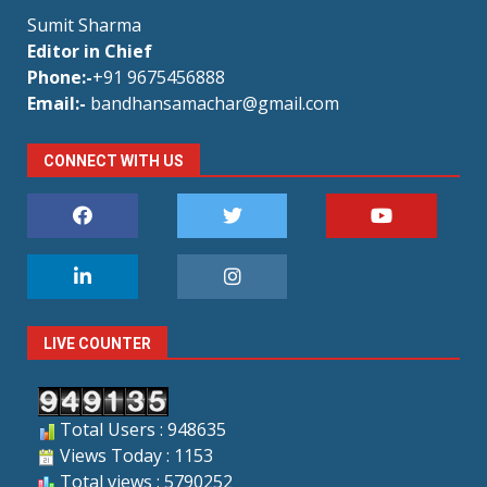
Sumit Sharma
Editor in Chief
Phone:-
+91 9675456888
Email:-
bandhansamachar@gmail.com
CONNECT WITH US
LIVE COUNTER
Total Users : 948635
Views Today : 1153
Total views : 5790252