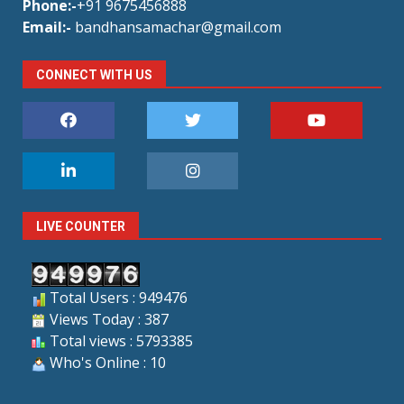
Phone:-
+91 9675456888
Email:-
bandhansamachar@gmail.com
CONNECT WITH US
LIVE COUNTER
Total Users : 949476
Views Today : 387
Total views : 5793385
Who's Online : 10