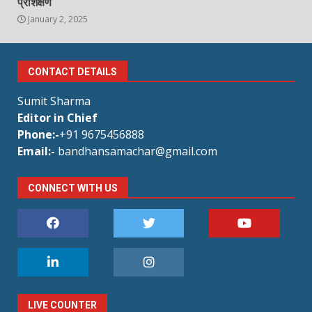
प्रशिक्षण
January 2, 2025
CONTACT DETAILS
Sumit Sharma
Editor in Chief
Phone:-
+91 9675456888
Email:-
bandhansamachar@gmail.com
CONNECT WITH US
LIVE COUNTER