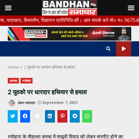
Skip
ार, कैमरामैन, विज्ञापन प्रतिनिधि की। आप संपर्क करे मो० न० 9675456888
to
content
Home
2 युवको पर धारदार हथियार से हमला
अपराध
स्योहारा
2 युवको पर धारदार हथियार से हमला
बंधन समाचार
September 7, 2021
स्योहारा के मौहल्ला कस्बा में मामूली विवाद को लेकर मारपीट होने का