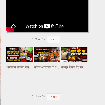
1
of
4978
Next
धामपुर में राजस्व पेंशनर्स वेलफेयर एसोसिएशन शाखा द्धारा तहसील सभागार में किया गया वैठक का आयोजन
सचिन अग्रवाल के परिवार द्वारा कराया गया भगवान भोलेनाथ का रुद्राभिषेक
धामपुर में बाप बेटे पर धारदार हथियार से हमला, बाप की मौत बेटा घायल
1
of
4978
Next