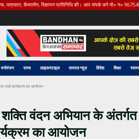
 कैमरामैन, विज्ञापन प्रतिनिधि की। आप संपर्क करे मो० न० 9675456888
मनोरंजन
राज्य
लाइफस्टाइल
वायरल न्यूज़
विदेश
शिक्षा
स्वास्
ाय पर चर्चा कार्यक्रम का आयोजन
ें शक्ति वंदन अभियान के अंतर्गत
कार्यक्रम का आयोजन