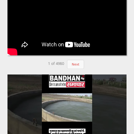
1
of
4980
Next