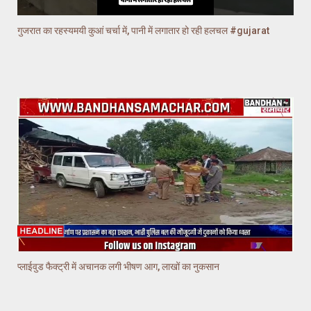
गुजरात का रहस्यमयी कुआं चर्चा में, पानी में लगातार हो रही हलचल #gujarat
प्लाईवुड फैक्ट्री में अचानक लगी भीषण आग, लाखों का नुकसान