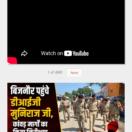
1
of
4981
Next