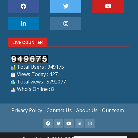
LIVE COUNTER
Total Users : 949175
Views Today : 427
Total views : 5792077
Who's Online : 8
Privacy Policy
Contact Us
About Us
Our team
Facebook
X
Youtube
LinkedIn
Instagram