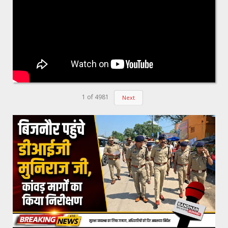
1
of
4981
Next