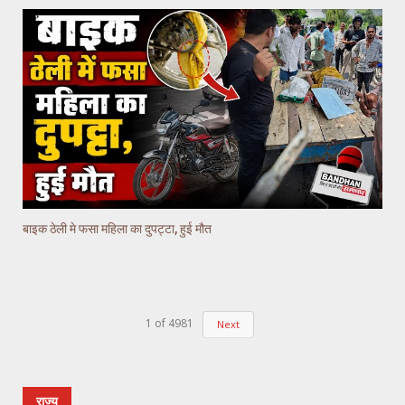
बाइक ठेली मे फसा महिला का दुपट्टा, हुई मौत
1
of
4981
Next
राज्य