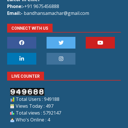
Phone:-
+91 9675456888
Email:-
bandhansamachar@gmail.com
CONNECT WITH US
LIVE COUNTER
Total Users : 949188
Views Today : 497
Total views : 5792147
Who's Online : 4