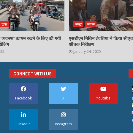
नूरपुर
चांदपुर
स्वास्थ्य
्षा व्यवस्था कायम रखने के लिए की गयी
एसडीएम नितिन तेवतिया ने किया सीए
रोलिंग
औचक निरीक्षण
025
January 24, 2025
CONNECT WITH US
Facebook
X
Youtube
LinkedIn
Instagram