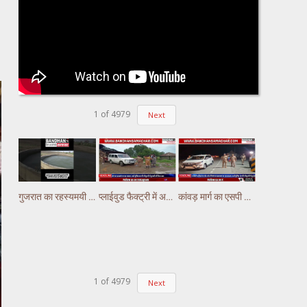
1
of
4979
Next
गुजरात का रहस्यमयी कुआं चर्चा में, पानी में लगातार हो रही हलचल #gujarat
प्लाईवुड फैक्ट्री में अचानक लगी भीषण आग, लाखों का नुकसान
कांवड़ मार्ग का एसपी अभिषेक झा ने किया निरीक्षण,पुलिस ड्यूटी पर तैनात अस्थाई चौकियो का किया निरीक्षण
1
of
4979
Next