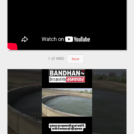
1
of
4980
Next