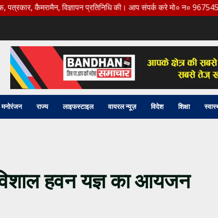
ार, कैमरामैन, विज्ञापन प्रतिनिधि की। आप संपर्क करे मो० न० 9675456888
मनोरंजन
राज्य
लाइफस्टाइल
वायरल न्यूज़
विदेश
शिक्षा
स्वास्
गया विशाल हवन यज्ञ का आयजन