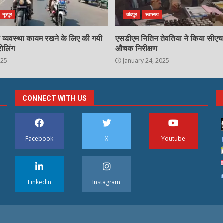
नूरपुर
चांदपुर
स्वास्थ्य
्षा व्यवस्था कायम रखने के लिए की गयी
एसडीएम नितिन तेवतिया ने किया सीए
रोलिंग
औचक निरीक्षण
025
January 24, 2025
CONNECT WITH US
Facebook
X
Youtube
LinkedIn
Instagram