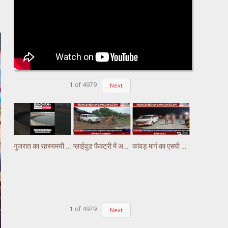
1
of
4979
Next
गुजरात का रहस्यमयी कुआं चर्चा में, पानी में लगातार हो रही हलचल #gujarat
प्लाईवुड फैक्ट्री में अचानक लगी भीषण आग, लाखों का नुकसान
कांवड़ मार्ग का एसपी अभिषेक झा ने किया निरीक्षण,पुलिस ड्यूटी पर तैनात अस्थाई चौकियो का किया निरीक्षण
1
of
4979
Next