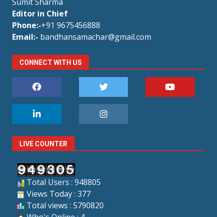
Sumit Sharma
Editor in Chief
Phone:-
+91 9675456888
Email:-
bandhansamachar@gmail.com
CONNECT WITH US
LIVE COUNTER
Total Users : 948805
Views Today : 377
Total views : 5790820
Who's Online : 4