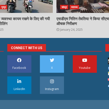
नूरपुर
चांदपुर
स्वास्थ्य
्षा व्यवस्था कायम रखने के लिए की गयी
एसडीएम नितिन तेवतिया ने किया सीए
रोलिंग
औचक निरीक्षण
025
January 24, 2025
CONNECT WITH US
Facebook
X
Youtube
LinkedIn
Instagram