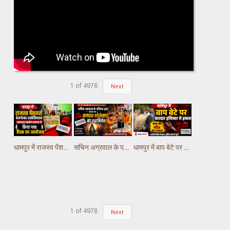
1
of
4978
Next
धामपुर में राजस्व पेंशनर्स वेलफेयर एसोसिएशन शाखा द्धारा तहसील सभागार में किया गया वैठक का आयोजन
सचिन अग्रवाल के परिवार द्वारा कराया गया भगवान भोलेनाथ का रुद्राभिषेक
धामपुर में बाप बेटे पर धारदार हथियार से हमला, बाप की मौत बेटा घायल
1
of
4978
Next