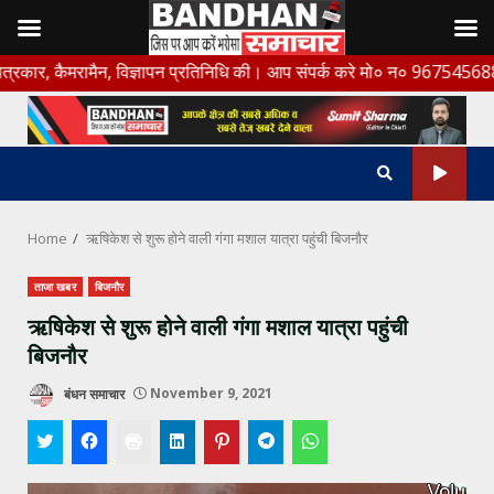
Skip
ैमरामैन, विज्ञापन प्रतिनिधि की। आप संपर्क करे मो० न० 9675456888
to
content
Home
ऋषिकेश से शुरू होने वाली गंगा मशाल यात्रा पहुंची बिजनौर
ताजा खबर
बिजनौर
ऋषिकेश से शुरू होने वाली गंगा मशाल यात्रा पहुंची
बिजनौर
बंधन समाचार
November 9, 2021