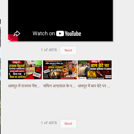
1
of
4978
Next
धामपुर में राजस्व पेंशनर्स वेलफेयर एसोसिएशन शाखा द्धारा तहसील सभागार में किया गया वैठक का आयोजन
सचिन अग्रवाल के परिवार द्वारा कराया गया भगवान भोलेनाथ का रुद्राभिषेक
धामपुर में बाप बेटे पर धारदार हथियार से हमला, बाप की मौत बेटा घायल
1
of
4978
Next