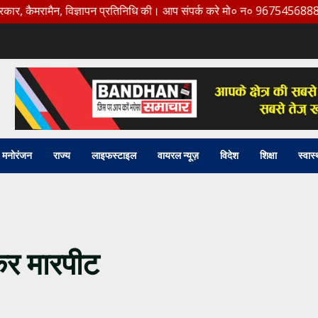
मैन, विज्ञापन प्रतिनिधि की। आप संपर्क करे मो० न० 9675456888
मनोरंजन
राज्य
लाइफस्टाइल
वायरल न्यूज़
विदेश
शिक्षा
स्वास्
कर मारपीट