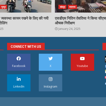
नूरपुर
चांदपुर
स्वास्थ्य
्षा व्यवस्था कायम रखने के लिए की गयी
एसडीएम नितिन तेवतिया ने किया सीए
रोलिंग
औचक निरीक्षण
025
January 24, 2025
CONNECT WITH US
Facebook
X
Youtube
LinkedIn
Instagram