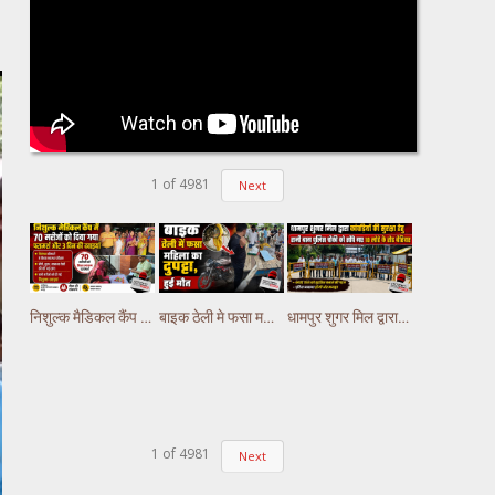
1
of
4981
Next
निशुल्क मैडिकल कैंप में 70 मरीजों को दिया गया परामर्श और 3 दिन की दवाइयां
बाइक ठेली मे फसा महिला का दुपट्टा, हुई मौत
धामपुर शुगर मिल द्वारा कांवड़ियों की सुरक्षा हेतु रानी बाग पुलिस चौकी को सौंपे गए लोहे के रोड बैरियर
1
of
4981
Next