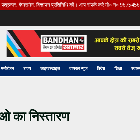
कैमरामैन, विज्ञापन प्रतिनिधि की। आप संपर्क करे मो० न० 9675456888
मनोरंजन
राज्य
लाइफस्टाइल
वायरल न्यूज़
विदेश
शिक्षा
स्वास्
ाओ का निस्तारण