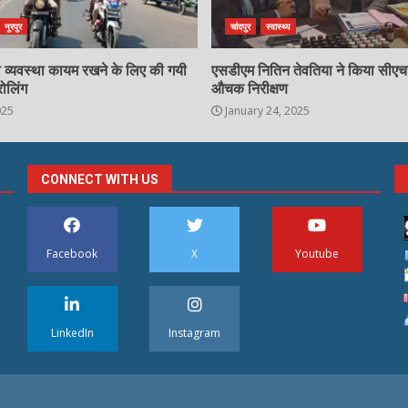
नूरपुर
चांदपुर
स्वास्थ्य
्षा व्यवस्था कायम रखने के लिए की गयी
एसडीएम नितिन तेवतिया ने किया सीए
रोलिंग
औचक निरीक्षण
025
January 24, 2025
CONNECT WITH US
Facebook
X
Youtube
LinkedIn
Instagram