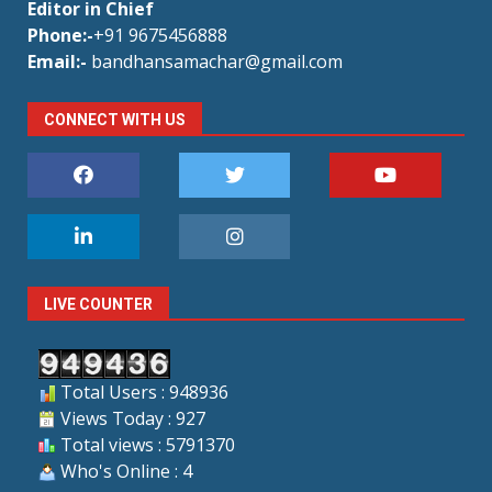
Editor in Chief
Phone:-
+91 9675456888
Email:-
bandhansamachar@gmail.com
CONNECT WITH US
LIVE COUNTER
Total Users : 948936
Views Today : 927
Total views : 5791370
Who's Online : 4