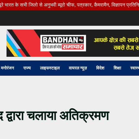
 जिलो से अनुभवी ब्यूरो चीफ, पत्रकार, कैमरामैन, विज्ञापन प्रतिनिधि की। आप
मनोरंजन
राज्य
लाइफस्टाइल
वायरल न्यूज़
विदेश
शिक्षा
स्वास्
 द्वारा चलाया अतिक्रमण