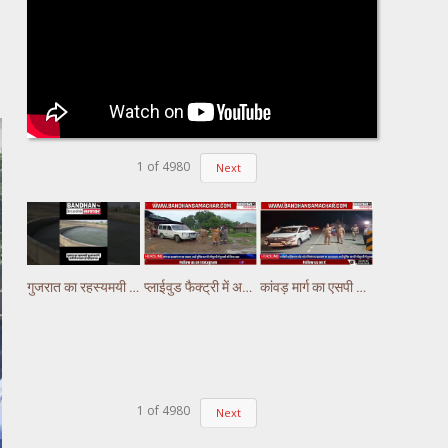
1
of
4980
Next
गुजरात का रहस्यमयी कुआं चर्चा में, पानी में लगातार हो रही हलचल #gujarat
प्लाईवुड फैक्ट्री में अचानक लगी भीषण आग, लाखों का नुकसान
कांवड़ मार्ग का एसपी अभिषेक झा ने किया निरीक्षण,पुलिस ड्यूटी पर तैनात अस्थाई चौकियो का किया निरीक्षण
1
of
4980
Next