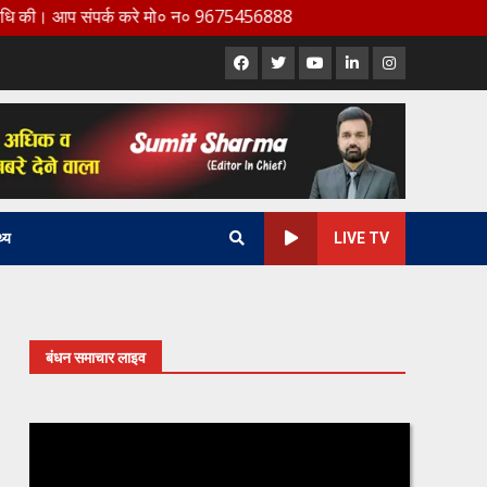
 संपर्क करे मो० न० 9675456888
Facebook
X
Youtube
LinkedIn
Instagram
थ्य
LIVE TV
बंधन समाचार लाइव