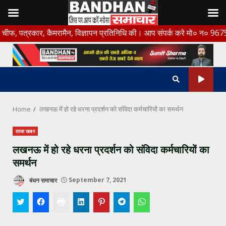
Skip
कार, कैमरामैन, विज्ञापन प्रतिनिधि की। आप संपर्क करे मो० न० 9675456888
to
content
Home
लखनऊ में हो रहे धरना प्रदर्शन को संविदा कर्मचारियों का समर्थन
ताजा खबर
लखनऊ में हो रहे धरना प्रदर्शन को संविदा कर्मचारियों का
समर्थन
बंधन समाचार
September 7, 2021