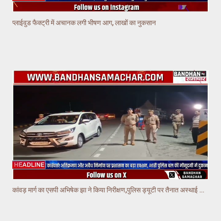
प्लाईवुड फैक्ट्री में अचानक लगी भीषण आग, लाखों का नुकसान
कांवड़ मार्ग का एसपी अभिषेक झा ने किया निरीक्षण,पुलिस ड्यूटी पर तैनात अस्थाई चौकियो का किया निरीक्षण