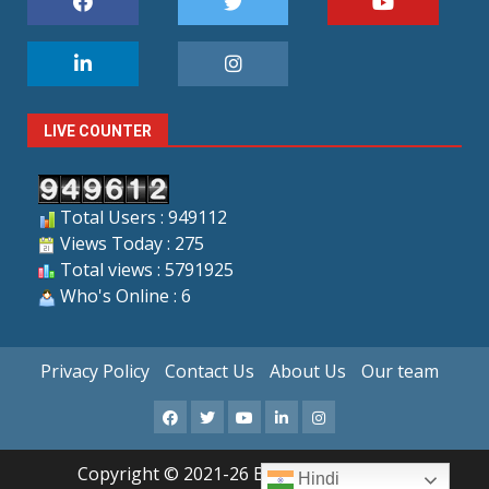
LIVE COUNTER
Total Users : 949112
Views Today : 275
Total views : 5791925
Who's Online : 6
Privacy Policy
Contact Us
About Us
Our team
Facebook
X
Youtube
LinkedIn
Instagram
Copyright © 2021-26 Bandhan Samachar
Hindi