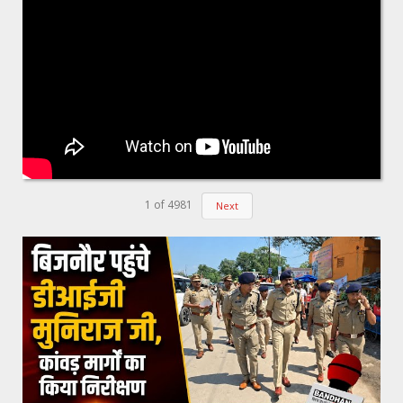
1
of
4981
Next