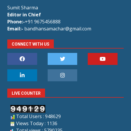
Sumit Sharma
Editor in Chief
Phone:-
+91 9675456888
Email:-
bandhansamachar@gmail.com
CONNECT WITH US
LIVE COUNTER
Total Users : 948629
Views Today : 1136
Total views : 5790235