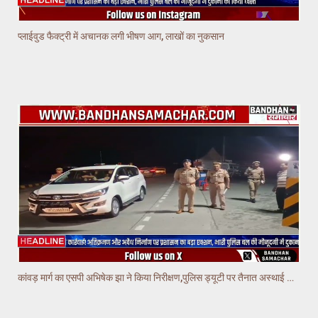
प्लाईवुड फैक्ट्री में अचानक लगी भीषण आग, लाखों का नुकसान
कांवड़ मार्ग का एसपी अभिषेक झा ने किया निरीक्षण,पुलिस ड्यूटी पर तैनात अस्थाई चौकियो का किया निरीक्षण