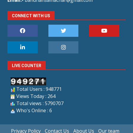
Email:-
bandhansamachar@gmail.com
CONNECT WITH US
LIVE COUNTER
Total Users : 948771
Views Today : 264
Total views : 5790707
Who's Online : 6
Privacy Policy
Contact Us
About Us
Our team