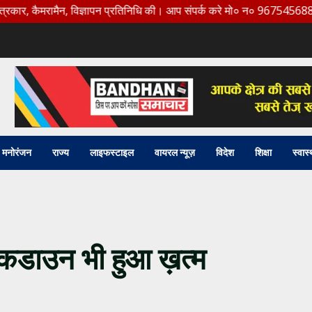
ैन, विज्ञापन प्रतिनिधि की। आप संपर्क करे मो० न० 9675456888
मनोरंजन
राज्य
लाइफस्टाइल
वायरल न्यूज़
विदेश
शिक्षा
स्वास्
लॉकडाउन भी हुआ ख़त्म