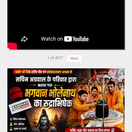
1
of
4977
Next