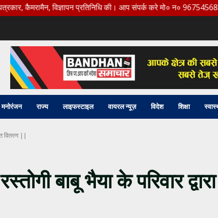
ैमरामैन, विज्ञापन प्रतिनिधि की। आप संपर्क करे मो० न० 9675456888
मनोरंजन
राज्य
लाइफस्टाइल
वायरल न्यूज़
विदेश
शिक्षा
स्वास्
र्बत वितरण ||
्तोगी बाबू भैया के परिवार द्वारा