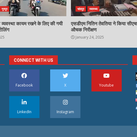
नूरपुर
चांदपुर
स्वास्थ्य
्षा व्यवस्था कायम रखने के लिए की गयी
एसडीएम नितिन तेवतिया ने किया सीए
रोलिंग
औचक निरीक्षण
025
January 24, 2025
CONNECT WITH US
Facebook
X
Youtube
LinkedIn
Instagram