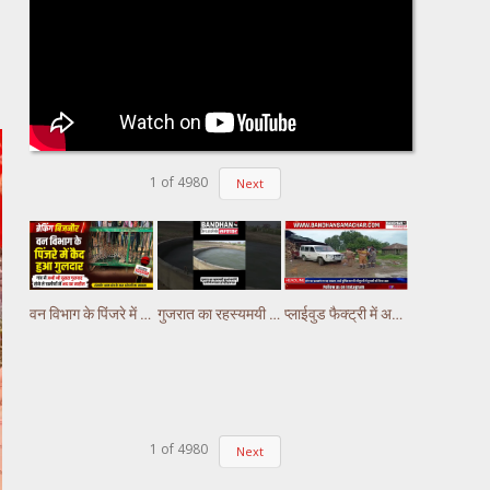
1
of
4980
Next
वन विभाग के पिंजरे में कैद हुआ गुलदार, गांव मे अभी भी दूसरा गुलदार होने से ग्रामीणों में भय का माहौल
गुजरात का रहस्यमयी कुआं चर्चा में, पानी में लगातार हो रही हलचल #gujarat
प्लाईवुड फैक्ट्री में अचानक लगी भीषण आग, लाखों का नुकसान
1
of
4980
Next