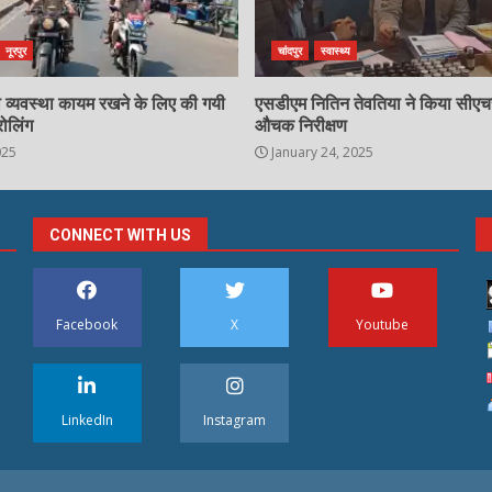
नूरपुर
चांदपुर
स्वास्थ्य
्षा व्यवस्था कायम रखने के लिए की गयी
एसडीएम नितिन तेवतिया ने किया सीए
रोलिंग
औचक निरीक्षण
025
January 24, 2025
CONNECT WITH US
Facebook
X
Youtube
LinkedIn
Instagram