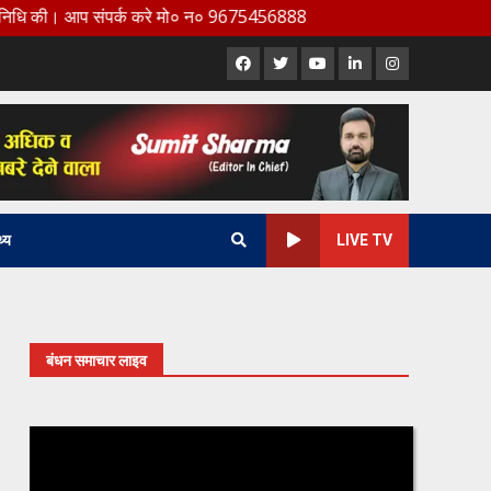
प संपर्क करे मो० न० 9675456888
Facebook
X
Youtube
LinkedIn
Instagram
थ्य
LIVE TV
बंधन समाचार लाइव