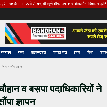
ी जिलो से अनुभवी ब्यूरो चीफ, पत्रकार, कैमरामैन, विज्ञापन प्रतिनिधि की। आ
मनोरंजन
राज्य
लाइफस्टाइल
वायरल न्यूज़
विदेश
शिक्षा
स्वास्
विरोध में सौंपा ज्ञापन
ंद चौहान व बसपा पदाधिकारियों ने
सौंपा ज्ञापन