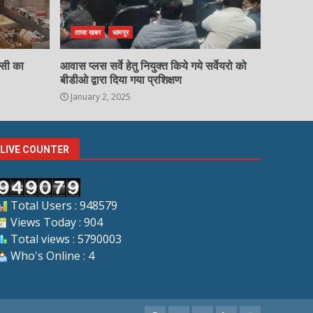
ताजा खबर
धामपुर
चसी का
आवास प्लस सर्वे हेतु नियुक्त किये गये सर्वेयरो को
बीडीओ द्वारा दिया गया प्रशिक्षण
January 2, 2025
LIVE COUNTER
Total Users : 948579
Views Today : 904
Total views : 5790003
Who's Online : 4