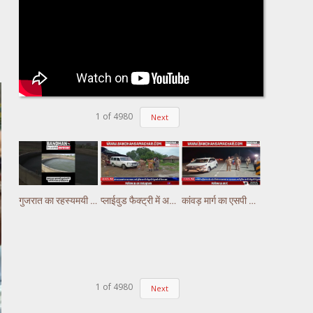
1
of
4980
Next
गुजरात का रहस्यमयी कुआं चर्चा में, पानी में लगातार हो रही हलचल #gujarat
प्लाईवुड फैक्ट्री में अचानक लगी भीषण आग, लाखों का नुकसान
कांवड़ मार्ग का एसपी अभिषेक झा ने किया निरीक्षण,पुलिस ड्यूटी पर तैनात अस्थाई चौकियो का किया निरीक्षण
1
of
4980
Next