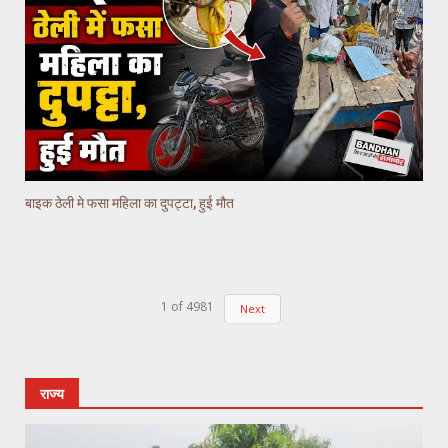
बाइक ठेली मे फसा महिला का दुपट्टा, हुई मौत
1
of
4981
Next
राज्य