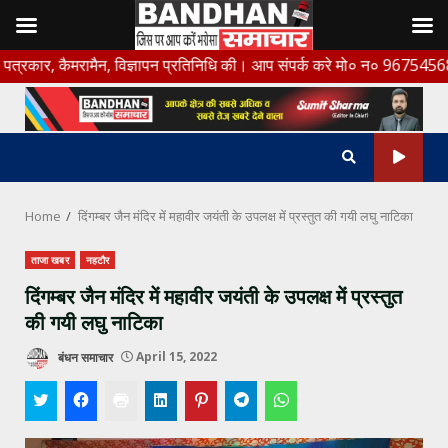
Skip
ैमरामैन, विज्ञापन प्रतिनिधि की। आप संपर्क करे मो० न० 9675456888
to
content
Home
दिंगम्बर जैन मंदिर में महावीर जयंती के उपलक्ष में प्रस्तुत की गयी लघु नाटिका
ताजा खबर
नहटौर
दिंगम्बर जैन मंदिर में महावीर जयंती के उपलक्ष में प्रस्तुत
की गयी लघु नाटिका
बंधन समाचार
April 15, 2022