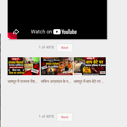
1
of
4978
Next
धामपुर में राजस्व पेंशनर्स वेलफेयर एसोसिएशन शाखा द्धारा तहसील सभागार में किया गया वैठक का आयोजन
सचिन अग्रवाल के परिवार द्वारा कराया गया भगवान भोलेनाथ का रुद्राभिषेक
धामपुर में बाप बेटे पर धारदार हथियार से हमला, बाप की मौत बेटा घायल
1
of
4978
Next