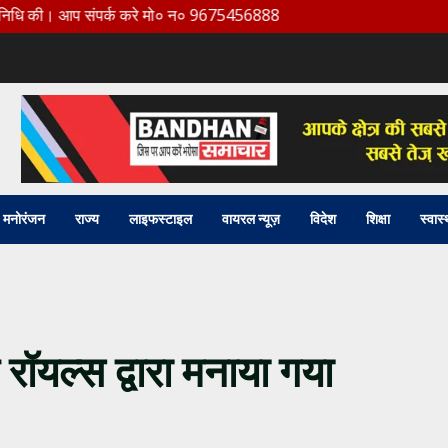
ी। आप संपर्क करे मो० न० 9675456888
मनोरंजन
राज्य
लाइफस्टाइल
वायरल न्यूज़
विदेश
शिक्षा
स्वास्
रॉयल्स द्वारा मनाया गया